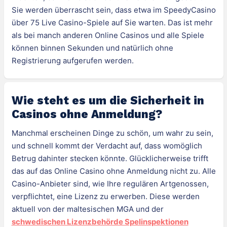
Sie werden überrascht sein, dass etwa im SpeedyCasino
über 75 Live Casino-Spiele auf Sie warten. Das ist mehr
als bei manch anderen Online Casinos und alle Spiele
können binnen Sekunden und natürlich ohne
Registrierung aufgerufen werden.
Wie steht es um die Sicherheit in
Casinos ohne Anmeldung?
Manchmal erscheinen Dinge zu schön, um wahr zu sein,
und schnell kommt der Verdacht auf, dass womöglich
Betrug dahinter stecken könnte. Glücklicherweise trifft
das auf das Online Casino ohne Anmeldung nicht zu. Alle
Casino-Anbieter sind, wie Ihre regulären Artgenossen,
verpflichtet, eine Lizenz zu erwerben. Diese werden
aktuell von der maltesischen MGA und der
schwedischen Lizenzbehörde Spelinspektionen