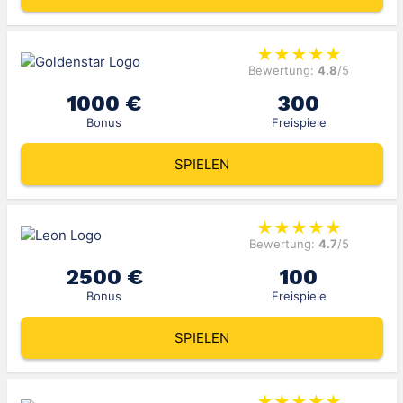
★★★★★
Bewertung:
4.8
/5
1000 €
300
Bonus
Freispiele
SPIELEN
★★★★★
Bewertung:
4.7
/5
2500 €
100
Bonus
Freispiele
SPIELEN
★★★★★