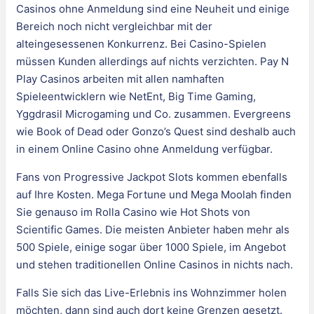
Casinos ohne Anmeldung sind eine Neuheit und einige
Bereich noch nicht vergleichbar mit der
alteingesessenen Konkurrenz. Bei Casino-Spielen
müssen Kunden allerdings auf nichts verzichten. Pay N
Play Casinos arbeiten mit allen namhaften
Spieleentwicklern wie NetEnt, Big Time Gaming,
Yggdrasil Microgaming und Co. zusammen. Evergreens
wie Book of Dead oder Gonzo’s Quest sind deshalb auch
in einem Online Casino ohne Anmeldung verfügbar.
Fans von Progressive Jackpot Slots kommen ebenfalls
auf Ihre Kosten. Mega Fortune und Mega Moolah finden
Sie genauso im Rolla Casino wie Hot Shots von
Scientific Games. Die meisten Anbieter haben mehr als
500 Spiele, einige sogar über 1000 Spiele, im Angebot
und stehen traditionellen Online Casinos in nichts nach.
Falls Sie sich das Live-Erlebnis ins Wohnzimmer holen
möchten, dann sind auch dort keine Grenzen gesetzt.