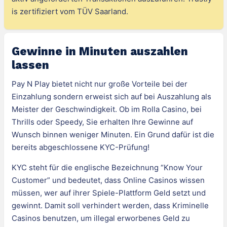
is zertifiziert vom TÜV Saarland.
Gewinne in Minuten auszahlen
lassen
Pay N Play bietet nicht nur große Vorteile bei der
Einzahlung sondern erweist sich auf bei Auszahlung als
Meister der Geschwindigkeit. Ob im Rolla Casino, bei
Thrills oder Speedy, Sie erhalten Ihre Gewinne auf
Wunsch binnen weniger Minuten. Ein Grund dafür ist die
bereits abgeschlossene KYC-Prüfung!
KYC steht für die englische Bezeichnung “Know Your
Customer” und bedeutet, dass Online Casinos wissen
müssen, wer auf ihrer Spiele-Plattform Geld setzt und
gewinnt. Damit soll verhindert werden, dass Kriminelle
Casinos benutzen, um illegal erworbenes Geld zu