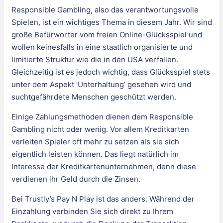
Responsible Gambling, also das verantwortungsvolle
Spielen, ist ein wichtiges Thema in diesem Jahr. Wir sind
große Befürworter vom freien Online-Glücksspiel und
wollen keinesfalls in eine staatlich organisierte und
limitierte Struktur wie die in den USA verfallen.
Gleichzeitig ist es jedoch wichtig, dass Glücksspiel stets
unter dem Aspekt ‘Unterhaltung’ gesehen wird und
suchtgefährdete Menschen geschützt werden.
Einige Zahlungsmethoden dienen dem Responsible
Gambling nicht oder wenig. Vor allem Kreditkarten
verleiten Spieler oft mehr zu setzen als sie sich
eigentlich leisten können. Das liegt natürlich im
Interesse der Kreditkartenunternehmen, denn diese
verdienen ihr Geld durch die Zinsen.
Bei Trustly’s Pay N Play ist das anders. Während der
Einzahlung verbinden Sie sich direkt zu Ihrem