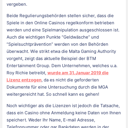
vergeben.
Beide Regulierungsbehörden stellen sicher, dass die
Spiele in den Online Casinos regelkonform betrieben
werden und eine Spielmanipulation ausgeschlossen ist.
Auch die wichtigen Punkte “Geldwäsche” und
“Spielsuchtprävention” werden von den Behörden
überwacht. Wie strikt etwa die Malta Gaming Authority
vorgeht, zeigt das aktuelle Beispiel der BTM
Entertainment Group. Dem Unternehmen, welches u.a.
Roy Richie betreibt,
wurde am 31. Januar 2019 die
Lizenz entzogen
, da es nicht die geforderten
Dokumente für eine Untersuchung durch die MGA
weitergereicht hat. So schnell kann es gehen!
Noch wichtiger als die Lizenzen ist jedoch die Tatsache,
dass ein Casino ohne Anmeldung keine Daten von Ihnen
speichert. Weder Ihr Name, E-mail Adresse,
Telefonnummer oder gar Bankdaten werden in der