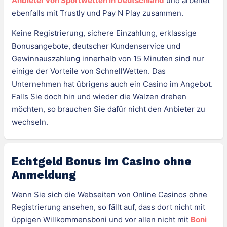
Anbieter von Sportwetten in Deutschland
und arbeitet
ebenfalls mit Trustly und Pay N Play zusammen.
Keine Registrierung, sichere Einzahlung, erklassige
Bonusangebote, deutscher Kundenservice und
Gewinnauszahlung innerhalb von 15 Minuten sind nur
einige der Vorteile von SchnellWetten. Das
Unternehmen hat übrigens auch ein Casino im Angebot.
Falls Sie doch hin und wieder die Walzen drehen
möchten, so brauchen Sie dafür nicht den Anbieter zu
wechseln.
Echtgeld Bonus im Casino ohne
Anmeldung
Wenn Sie sich die Webseiten von Online Casinos ohne
Registrierung ansehen, so fällt auf, dass dort nicht mit
üppigen Willkommensboni und vor allen nicht mit
Boni