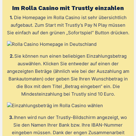
Im Rolla Casino mit Trustly einzahlen
1.
Die Homepage im Rolla Casino ist sehr übersichtlich
aufgebaut. Zum Start mit Trustly’s Pay N Play müssen
Sie einfach auf den grünen „Sofortspiel“ Button drücken.
2.
Sie können nun einen beliebigen Einzahlungsbetrag
auswählen. Klicken Sie entweder auf einen der
angezeigten Beträge (ähnlich wie bei der Auszahlung am
Bankautomaten) oder geben Sie Ihren Wunschbetrag in
die Box mit dem Titel „Betrag eingeben“ ein. Die
Mindesteinzahlung bei Trustly sind 10 Euro.
3.
Ihnen wird nun der Trustly-Bildschirm angezeigt, wo
Sie den Namen Ihrer Bank bzw. Ihre IBAN-Nummer
eingeben müssen. Dank der engen Zusammenarbeit