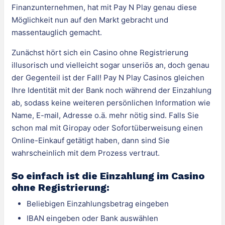
Finanzunternehmen, hat mit Pay N Play genau diese
Möglichkeit nun auf den Markt gebracht und
massentauglich gemacht.
Zunächst hört sich ein Casino ohne Registrierung
illusorisch und vielleicht sogar unseriös an, doch genau
der Gegenteil ist der Fall! Pay N Play Casinos gleichen
Ihre Identität mit der Bank noch während der Einzahlung
ab, sodass keine weiteren persönlichen Information wie
Name, E-mail, Adresse o.ä. mehr nötig sind. Falls Sie
schon mal mit Giropay oder Sofortüberweisung einen
Online-Einkauf getätigt haben, dann sind Sie
wahrscheinlich mit dem Prozess vertraut.
So einfach ist die Einzahlung im Casino
ohne Registrierung:
Beliebigen Einzahlungsbetrag eingeben
IBAN eingeben oder Bank auswählen