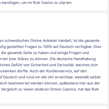
e benötigen, um im Rizk Casino zu starten.
en schwedischen Online Anbieter handelt, ist die gesamte
ufig gestellten Fragen zu 100% auf Deutsch verfügbar. Dies
f die gesamte Seite zu haben und einige Fragen und
worten bzw. Klären zu können. Die deutsche Handhabung
liches Gefühl von Sicherheit und Seriosität, welches sich
 auswirken dürfte. Auch der Kundenservice, auf den
uf Deutsch und rund um die Uhr erreichbar, weshalb selbst
 gleich beantwortet werden können, spätestens hier aus der
 Vergleich zu vielen anderen Online Casinos, hat das Rizk