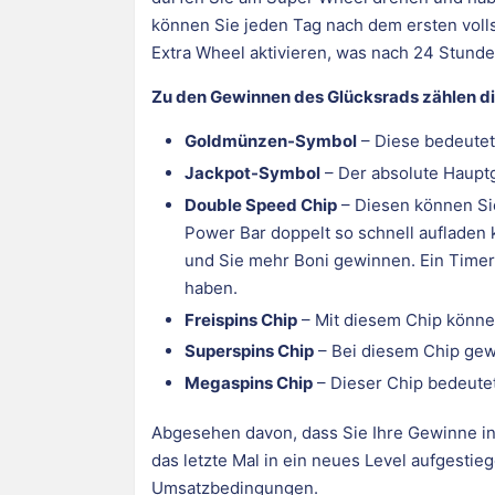
können Sie jeden Tag nach dem ersten voll
Extra Wheel aktivieren, was nach 24 Stund
Zu den Gewinnen des Glücksrads zählen di
Goldmünzen-Symbol
– Diese bedeutet
Jackpot-Symbol
– Der absolute Haupt
Double Speed Chip
– Diesen können Sie
Power Bar doppelt so schnell aufladen 
und Sie mehr Boni gewinnen. Ein Timer a
haben.
Freispins Chip
– Mit diesem Chip könne
Superspins Chip
– Bei diesem Chip gewi
Megaspins Chip
– Dieser Chip bedeutet
Abgesehen davon, dass Sie Ihre Gewinne i
das letzte Mal in ein neues Level aufgestie
Umsatzbedingungen.