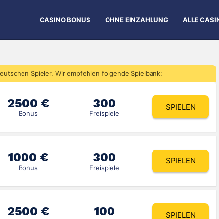
CASINO BONUS
OHNE EINZAHLUNG
ALLE CASI
deutschen Spieler. Wir empfehlen folgende Spielbank:
2500 €
300
SPIELEN
Bonus
Freispiele
1000 €
300
SPIELEN
Bonus
Freispiele
2500 €
100
SPIELEN