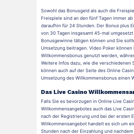
Sowohl das Bonusgeld als auch die Freispi
Freispiele sind an den fünf Tagen immer ab 
daraufhin für 24 Stunden. Der Bonus plus 
von 30 Tagen insgesamt 45-mal umgesetzt w
Bonusgewinne tätigen können und Sie sollte
Umsetzung beitragen. Video Poker können 
Willkommensbonus genutzt werden, während
Weitere Infos dazu, wie die verschiedene
können auch auf der Seite des Online Casi
Umsetzung des Willkommensbonus einen We
Das Live Casino Willkommensan
Falls Sie es bevorzugen in Online Live Casi
Willkommensangebotes auch das Live Casi
nach der Registrierung und bei der ersten 
Willkommensangebot handelt es sich um ei
Stunden nach der Einzahlung und nachdem Si