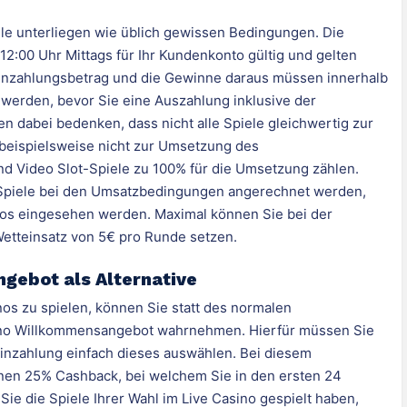
ele unterliegen wie üblich gewissen Bedingungen. Die
12:00 Uhr Mittags für Ihr Kundenkonto gültig und gelten
Einzahlungsbetrag und die Gewinne daraus müssen innerhalb
erden, bevor Sie eine Auszahlung inklusive der
n dabei bedenken, dass nicht alle Spiele gleichwertig zur
beispielsweise nicht zur Umsetzung des
 Video Slot-Spiele zu 100% für die Umsetzung zählen.
n Spiele bei den Umsatzbedingungen angerechnet werden,
nos eingesehen werden. Maximal können Sie bei der
tteinsatz von 5€ pro Runde setzen.
gebot als Alternative
nos zu spielen, können Sie statt des normalen
no Willkommensangebot wahrnehmen. Hierfür müssen Sie
Einzahlung einfach dieses auswählen. Bei diesem
nen 25% Cashback, bei welchem Sie in den ersten 24
e die Spiele Ihrer Wahl im Live Casino gespielt haben,