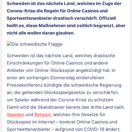
Schweden ist das nächste Land, welches im Zuge der
Corona-Krise die Regeln für Online Casinos und
Sportwettenanbieter drastisch verschärft. Offiziell
heißt es, diese Maßnahmen sind zeitlich begrenzt, aber
nicht alle wollen daran glauben.
Schweden ist das nächste Land, welches drastische
Einschränkungen für Online Casinos und andere
Anbieter von Online-Glücksspiel angekündigt hat. In
einer am vorherigen Donnerstag einberufenen
Pressekonferenz kündigte die schwedische Regierung
an, die geltenden Glücksspielgesetze zu verschärfen,
um Spieler während der Corona-Krise zu schützen.
Damit sind die Skandinavier bereits das dritte Land nach
Spanien
und
Belgien
, welches ihre Gesetze für
Glücksspiel im Internet – konkret Online Casinos und
Sportwettenanbieter – aufgrund von COVID-19 ändert.