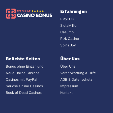
Erfahrungen
PlayOJO
SlotsMillion
Casumo
Rizk Casino
Spins Joy
Beliebte Seiten
Über Uns
Bonus ohne Einzahlung
Über Uns
Neue Online Casinos
Verantwortung & Hilfe
Casinos mit PayPal
AGB & Datenschutz
Seriöse Online Casinos
Impressum
Book of Dead Casinos
Kontakt