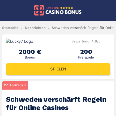
Startseite
Nachrichten
Schweden verschärft Regeln für Online
Bewertung:
4.9
/5
2000 €
200
Bonus
Freispiele
SPIELEN
27. April 2020
Schweden verschärft Regeln
für Online Casinos